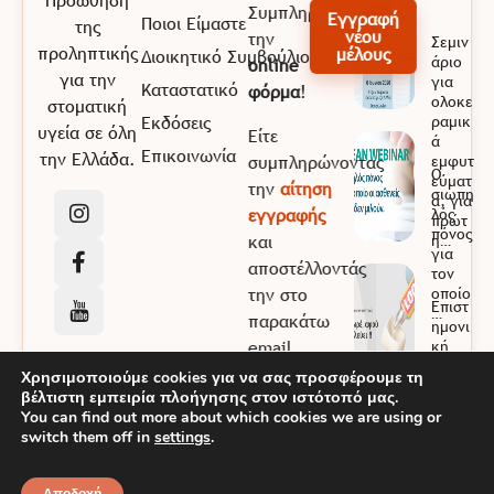
Προώθηση
Συμπληρώνοντας
Εγγραφή
Ποιοι Είμαστε
της
νέου
την
Σεμιν
προληπτικής
μέλους
Διοικητικό Συμβούλιο
άριο
online
για την
για
Καταστατικό
φόρμα
!
ολοκε
στοματική
Εκδόσεις
ραμικ
υγεία σε όλη
Είτε
ά
Επικοινωνία
την Ελλάδα.
συμπληρώνοντας
εμφυτ
Ο
εύματ
την
αίτηση
σιωπη
α, για
εγγραφής
λός
πρώτ
πόνος
και
η…
για
αποστέλλοντάς
τον
την στο
οποίο
Επιστ
…
παρακάτω
ημονι
email
κή
Ημερί
info@epoe.gr
Χρησιμοποιούμε cookies για να σας προσφέρουμε τη
δα –
βέλτιστη εμπειρία πλοήγησης στον ιστότοπό μας.
«Έλα
You can find out more about which cookies we are using or
μωρέ,
switch them off in
settings
.
αφού
…
EGNITE
© 2026 EPOE. All rights reserved. Powered by