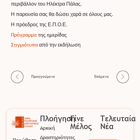
περιβάλλον του Ηλέκτρα Πάλας.
Η παρουσία σας θα δώσει χαρά σε όλους μας.
Η πρόεδρος της Ε.Π.Ο.Ε.
Πρόγραμμα
της ημερίδας
Στιγμιότυπα
από την εκδήλωση
Προηγούμενο
Επόμενο
Πλοήγηση
Γίνε
Τελευταία
Μέλος
Νέα
Αρχική
EPOE
Εταιρία Προληπτικής Οδοντιατρικής Ελλάδας
Δραστηριότητες