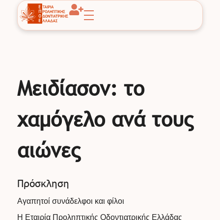
EPOE
Εταιρία Προληπτικής Οδοντιατρικής Ελλάδας
Μειδίασον: το
χαμόγελο ανά τους
αιώνες
Πρόσκληση
Αγαπητοί συνάδελφοι και φίλοι
Η Εταιρία Προληπτικής Οδοντιατρικής Ελλάδας