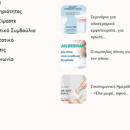
ή
ηριότητες
Σεμινάριο για
Είμαστε
ολοκεραμικά
ητικό Συμβούλιο
εμφυτεύματα, για
πρώτη…
τατικό
εις
Ο σιωπηλός πόνος γι
ινωνία
τον οποίο…
Επιστημονική Ημερίδ
– «Έλα μωρέ, αφού…