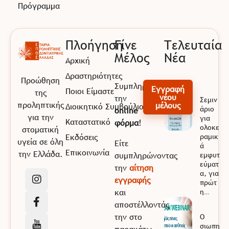
Πρόγραμμα
Πλοήγηση
Γίνε
Τελευταία
Μέλος
Νέα
Αρχική
EPOE
Εταιρία Προληπτικής Οδοντιατρικής Ελλάδας
Δραστηριότητες
Προώθηση
Συμπληρώνοντας
Εγγραφή
Ποιοι Είμαστε
της
νέου
την
Σεμιν
προληπτικής
μέλους
Διοικητικό Συμβούλιο
άριο
online
για την
για
Καταστατικό
φόρμα
!
ολοκε
στοματική
Εκδόσεις
ραμικ
υγεία σε όλη
Είτε
ά
Επικοινωνία
την Ελλάδα.
συμπληρώνοντας
εμφυτ
εύματ
την
αίτηση
α, για
εγγραφής
πρώτ
και
η…
αποστέλλοντάς
την στο
Ο
σιωπη