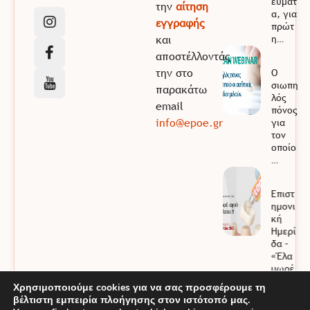
εύματ
την
αίτηση
α, για
εγγραφής
πρώτ
και
η…
αποστέλλοντάς
την στο
Ο
σιωπη
παρακάτω
λός
email
πόνος
info@epoe.gr
για
τον
οποίο
…
Επιστ
ημονι
κή
Ημερί
δα –
«Έλα
μωρέ,
αφού
Χρησιμοποιούμε cookies για να σας προσφέρουμε τη
…
βέλτιστη εμπειρία πλοήγησης στον ιστότοπό μας.