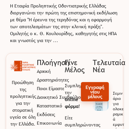
Η Εταιρία Προληπτικής Οδοντιατρικής Ελλάδας
διοργανώνει την πρώτη της επιστημονική εκδήλωση
με θέμα "Η έρευνα της τερηδόνας και η εφαρμογή
των αποτελεσμάτων της στην κλινική πράξη".
Ομιλητής ο κ. Θ. Κουλουρίδης, καθηγητής στις ΗΠΑ
και γνωστός για την ...
Πλοήγηση
Γίνε
Τελευταία
Μέλος
Νέα
Αρχική
EPOE
Εταιρία Προληπτικής Οδοντιατρικής Ελλάδας
Δραστηριότητες
Προώθηση
Συμπληρώνοντας
Εγγραφή
Ποιοι Είμαστε
της
νέου
την
Σεμιν
προληπτικής
μέλους
Διοικητικό Συμβούλιο
άριο
online
για την
για
Καταστατικό
φόρμα
!
ολοκε
στοματική
Εκδόσεις
ραμικ
υγεία σε όλη
Είτε
ά
Επικοινωνία
την Ελλάδα.
συμπληρώνοντας
εμφυτ