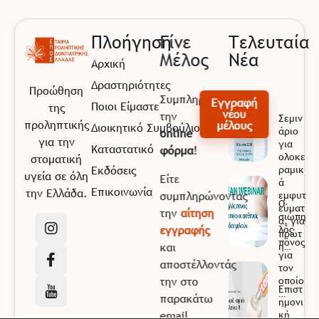
Πλοήγηση
Γίνε
Τελευταία
Μέλος
Νέα
Αρχική
EPOE
Εταιρία Προληπτικής Οδοντιατρικής Ελλάδας
Δραστηριότητες
Προώθηση
Συμπληρώνοντας
Εγγραφή
Ποιοι Είμαστε
της
νέου
την
Σεμιν
προληπτικής
μέλους
Διοικητικό Συμβούλιο
άριο
online
για την
για
Καταστατικό
φόρμα
!
ολοκε
στοματική
Εκδόσεις
ραμικ
υγεία σε όλη
Είτε
ά
Επικοινωνία
την Ελλάδα.
συμπληρώνοντας
εμφυτ
Ο
εύματ
την
αίτηση
σιωπη
α, για
εγγραφής
λός
πρώτ
πόνος
και
η…
για
αποστέλλοντάς
τον
την στο
οποίο
Επιστ
…
παρακάτω
ημονι
email
κή